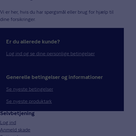
Vi er her, hvis du har spørgsmål eller brug for hjælp til
dine forsikringer.
Er du allerede kunde?
Log ind og se dine personlige betingelser
Generelle betingelser og informationer
Se nyeste betingelser
Se nyeste produktark
Selvbetjening
Log ind
Anmeld skade