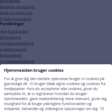
Betingelser
Betaling og gebyrer
Rødt og grønt kort
Forsikringsordbog
Forsikringer
Alle forsikringer
Bilforsikring
Fritidshusforsikring
Indboforsikring
Boligpakken
Sundhedsforsikring
Om Gjensidige
Om os
Kundefordele
Job og karriere
Presse
Bæredygtighed
Gouda rejseforsikring
Brugerpanel