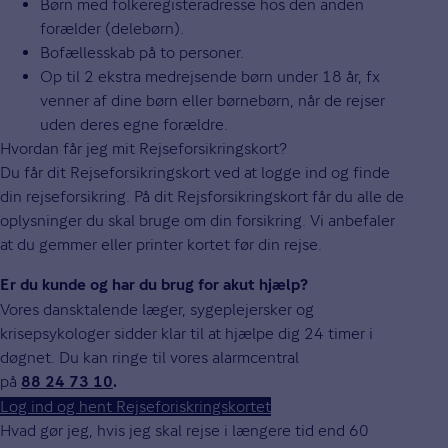
Børn med folkeregisteradresse hos den anden
forælder (delebørn).
Bofællesskab på to personer.
Op til 2 ekstra medrejsende børn under 18 år, fx
venner af dine børn eller børnebørn, når de rejser
uden deres egne forældre.
Hvordan får jeg mit Rejseforsikringskort?
Du får dit Rejseforsikringskort ved at logge ind og finde
din rejseforsikring. På dit Rejsforsikringskort får du alle de
oplysninger du skal bruge om din forsikring. Vi anbefaler
at du gemmer eller printer kortet før din rejse.
Er du kunde og har du brug for akut hjælp?
Vores dansktalende læger, sygeplejersker og
krisepsykologer sidder klar til at hjælpe dig 24 timer i
døgnet. Du kan ringe til vores alarmcentral
på
88 24 73 10
.
Log ind og hent Rejseforiskringskortet
Hvad gør jeg, hvis jeg skal rejse i længere tid end 60