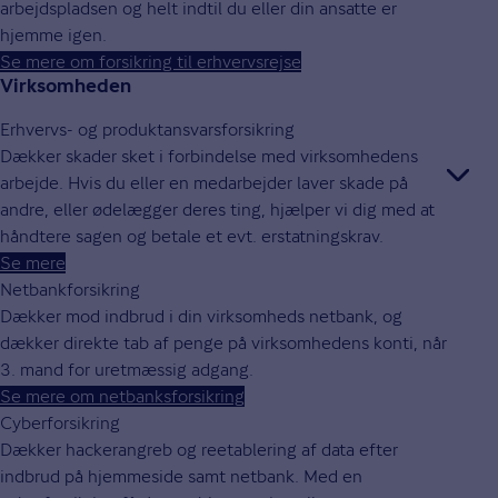
arbejdspladsen og helt indtil du eller din ansatte er
hjemme igen.
Se mere om forsikring til erhvervsrejse
Virksomheden
Erhvervs- og produktansvarsforsikring
Dækker skader sket i forbindelse med virksomhedens
arbejde. Hvis du eller en medarbejder laver skade på
andre, eller ødelægger deres ting, hjælper vi dig med at
håndtere sagen og betale et evt. erstatningskrav.
Se mere
Netbankforsikring
Dækker mod indbrud i din virksomheds netbank, og
dækker direkte tab af penge på virksomhedens konti, når
3. mand for uretmæssig adgang.
Se mere om netbanksforsikring
Cyberforsikring
Dækker hackerangreb og reetablering af data efter
indbrud på hjemmeside samt netbank. Med en