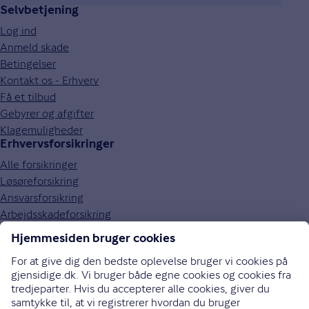
Selvbetjening
Log ind
Anmeld skade
Betingelser
Kontakt os - Erhverv
Få et tilbud
Gebyrer og afgifter
Klagemuligheder
Erhvervsforsikringer
Alle forsikringer
Løsøreforsikring
Ansvarsforsikring
Arbejdsskadeforsikring
Autoforsikring
Sundhedsforsikring
Om Gjensidige
Om os
Job og karriere