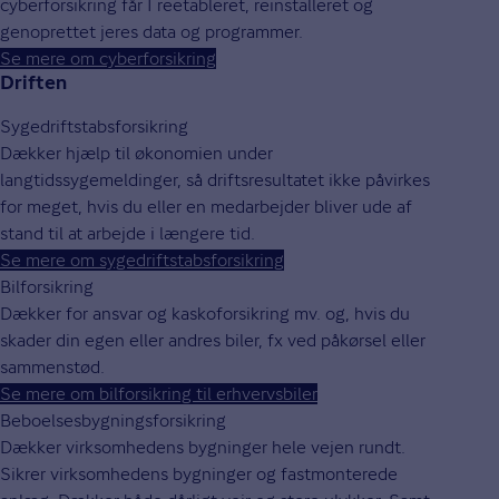
cyberforsikring får I reetableret, reinstalleret og
genoprettet jeres data og programmer.
Se mere om cyberforsikring
Driften
Sygedriftstabsforsikring
Dækker hjælp til økonomien under
langtidssygemeldinger, så driftsresultatet ikke påvirkes
for meget, hvis du eller en medarbejder bliver ude af
stand til at arbejde i længere tid.
Se mere om sygedriftstabsforsikring
Bilforsikring
Dækker for ansvar og kaskoforsikring mv. og, hvis du
skader din egen eller andres biler, fx ved påkørsel eller
sammenstød.
Se mere om bilforsikring til erhvervsbiler
Beboelsesbygningsforsikring
Dækker virksomhedens bygninger hele vejen rundt.
Sikrer virksomhedens bygninger og fastmonterede