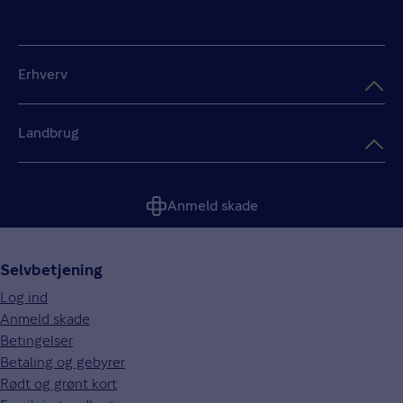
Erhverv
Landbrug
Anmeld skade
Selvbetjening
Log ind
Anmeld skade
Betingelser
Betaling og gebyrer
Rødt og grønt kort