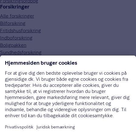
Forsikringsordbog
Forsikringer
Alle forsikringer
Bilforsikring
Fritidshusforsikring
Indboforsikring
Boligpakken
Sundhedsforsikring
Om Gjensidige
Om os
Kundefordele
Job og karriere
Presse
Bæredygtighed
Gouda rejseforsikring
Brugerpanel
70 10 90 09
Bliv ringet op
Instagram