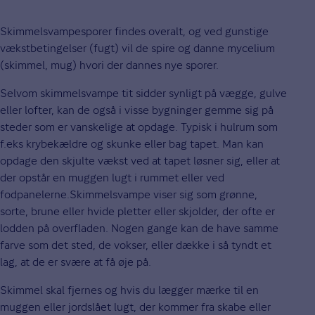
Skimmelsvampesporer findes overalt, og ved gunstige
vækstbetingelser (fugt) vil de spire og danne mycelium
(skimmel, mug) hvori der dannes nye sporer.
Selvom skimmelsvampe tit sidder synligt på vægge, gulve
eller lofter, kan de også i visse bygninger gemme sig på
steder som er vanskelige at opdage. Typisk i hulrum som
f.eks krybekældre og skunke eller bag tapet. Man kan
opdage den skjulte vækst ved at tapet løsner sig, eller at
der opstår en muggen lugt i rummet eller ved
fodpanelerne.Skimmelsvampe viser sig som grønne,
sorte, brune eller hvide pletter eller skjolder, der ofte er
lodden på overfladen. Nogen gange kan de have samme
farve som det sted, de vokser, eller dække i så tyndt et
lag, at de er svære at få øje på.
Skimmel skal fjernes og hvis du lægger mærke til en
muggen eller jordslået lugt, der kommer fra skabe eller