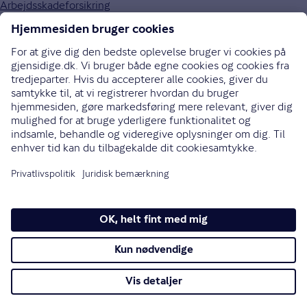
Arbejdsskadeforsikring
Autoforsikring
Sundhedsforsikring
Om Gjensidige
Om os
Job og karriere
Presse
Bæredygtighed
Gouda rejseforsikring
70 10 90 09
Bliv ringet op
Instagram
LinkedIn
Facebook
Ret cookieindstillinger
Cookies
Privatlivspolitik
Copyright © Gjensidige