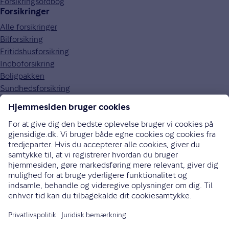
Forsikringsordbog
Forsikringer
Alle forsikringer
Bilforsikring
Fritidshusforsikring
Indboforsikring
Boligpakken
Sundhedsforsikring
Om Gjensidige
Om os
Kundefordele
Job og karriere
Presse
Bæredygtighed
Gouda rejseforsikring
Brugerpanel
70 10 90 09
Bliv ringet op
Instagram