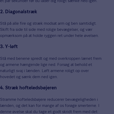
et par sekunder før du lader dig roligt sænke ned igen.
2. Diagonalstræk
Stå på alle fire og stræk modsat arm og ben samtidigt.
Skift fra side til side med rolige bevægelser, og vær
opmærksom på at holde ryggen ret under hele øvelsen.
3. Y-løft
Stå med benene spredt og med overkroppen lænet frem
og armene hængende lige ned. Forsøg at behold et
naturligt svaj i lænden. Løft armene roligt op over
hovedet og sænk dem ned igen.
4. Stræk hofteledsbøjeren
Stramme hofteledsbøjere reducerer bevægeligheden i
lænden, og det kan for mange af os forøge smerterne. I
denne øvelse skal du tage et godt skridt frem med det