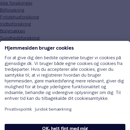
Alle forsikringer
Bilforsikring
Fritidshusforsikring
Indboforsikring
Boligpakken
Sundhedsforsikring
Om Gjensidige
Om os
Kundefordele
Job og karriere
Presse
Bæredygtighed
Gouda rejseforsikring
Brugerpanel
70 10 90 09
Bliv ringet op
Instagram
LinkedIn
Facebook