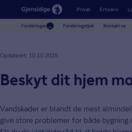
Privat
Erhverv
L
Forsikringer
Forsikringstjek
Kontakt os
Opdateret: 10.10.2025
Beskyt dit hjem m
Vandskader er blandt de mest almindeli
give store problemer for både bygning 
får du de vigtigste råd til at holde hjem