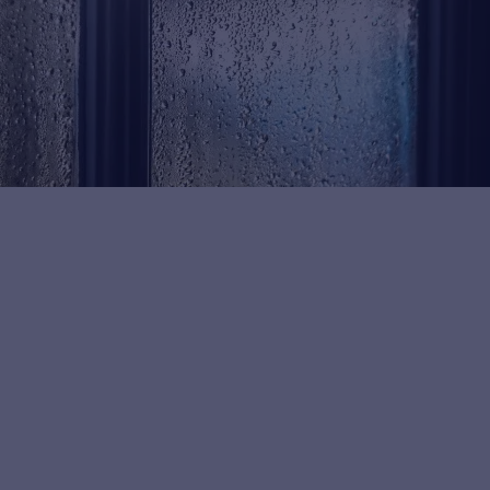
pigste årsager. Små problemer kan hurtigt blive dyre,