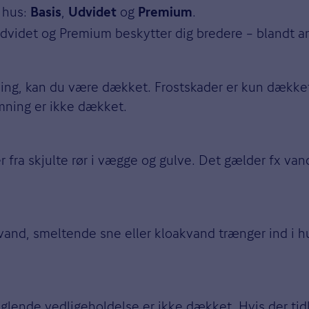
t hus:
,
og
.
Basis
Udvidet
Premium
dvidet og Premium beskytter dig bredere – blandt a
ngning, kan du være dækket. Frostskader er kun dække
mning er ikke dækket.
fra skjulte rør i vægge og gulve. Det gælder fx vand
nd, smeltende sne eller kloakvand trænger ind i huse
anglende vedligeholdelse er ikke dækket. Hvis der t