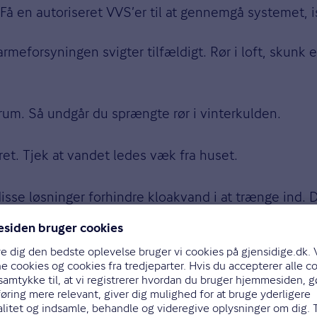
 Få en autoriseret VVS’er til at gennemgå systemet, i
eforsyningen svigter tilfældigt. Rør i loft, skunk e
um. Så undgår du sprængte rør i vinterkulden.
t. Tjek at vandet ledes væk fra huset.
disse løsninger forhindre kloakvand i at trænge ind.
dækket af standard husforsikring.
isikoen for skimmelsvamp. Hold øje med fuger på ba