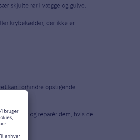
sær skjulte rør i vægge og gulve.
ller krybekælder, der ikke er
 Det kan forhindre opstigende
deværelset og reparér dem, hvis de