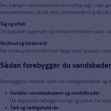
Her trænger vand nemt ind ved kraftig regn, især ge
oversvømmelse, så stil dine opbevarede ting op på st
Tag og afløb
Tilstoppede tagrender og nedløb forhindrer vand i at
Skybrud og kloakvand
Når kloaksystemet ikke kan følge med, presses vande
Sådan forebygger du vandskade
Forebyggelse handler både om vedligeholdelse og om l
Installer vandskadealarm og vandafbryder
De registrerer lækager hurtigt og lukker for van
Tjek og vedligehold rør