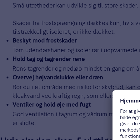
Små utætheder kan udvikle sig til store skader.
Skader fra frostsprængning dækkes kun, hvis varm
tilstrækkeligt isoleret, er ikke dækket.
Beskyt mod frostskader
Tøm udendørshaner og isoler rør i uopvarmede r
Hold tag og tagrender rene
Rens tagrender og nedløb mindst en gang om åre
Overvej højvandslukke eller dræn
Bor du i et område med risiko for skybrud, kan 
kloakvand ved kraftig regn, som ellers ikke er 
Ventiler og hold øje med fugt
God ventilation i tagrum og vådrum mindsker r
er slidte.