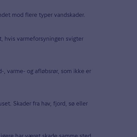
ndet mod flere typer vandskader.
t, hvis varmeforsyningen svigter
-, varme- og afløbsrør, som ikke er
t. Skader fra hav, fjord, sø eller
idligere har været skade samme sted