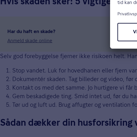
Hvis skaden sker: 5 vigtige trin
Har du haft en skade?
Anmeld skade online
Selv god forebyggelse fjerner ikke risikoen helt. H
Stop vandet. Luk for hovedhanen eller fjern vand
Dokumentér skaden. Tag billeder og video, før 
Kontakt os med det samme. Jo hurtigere vi får 
Gem beskadigede ting. Smid intet ud, før du har
Tør ud og luft ud. Brug affugter og ventilation
Sådan dækker din husforsikring