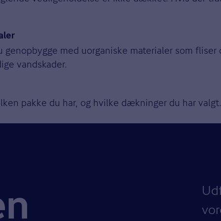
aler
u genopbygge med uorganiske materialer som fliser o
dige vandskader.
ilken pakke du har, og hvilke dækninger du har valgt.
Ud
en
vor