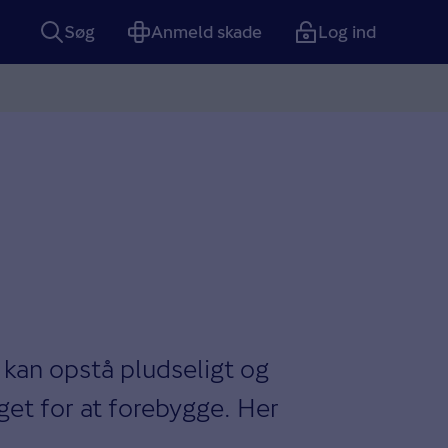
Søg
Anmeld skade
Log ind
 kan opstå pludseligt og
get for at forebygge. Her