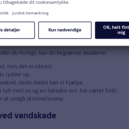
andler du hurtigt, kan du begrænse skaderne:
, hvis det er sikkert.
du rydder op.
besked, desto bedre kan vi hjælpe.
 talt med os og en taksator evt. har været forbi.
 for at undgå skimmelsvamp.
 ved vandskade