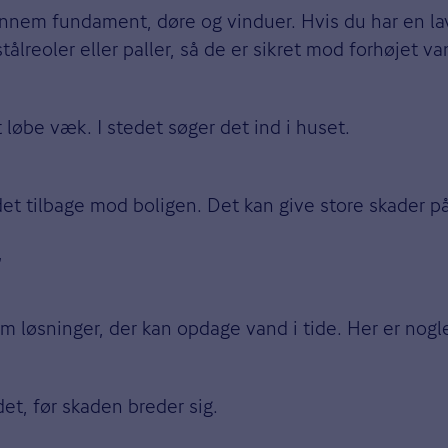
nnem fundament, døre og vinduer. Hvis du har en lav
ålreoler eller paller, så de er sikret mod forhøjet v
 løbe væk. I stedet søger det ind i huset.
t tilbage mod boligen. Det kan give store skader på 
r
øsninger, der kan opdage vand i tide. Her er nogle a
det, før skaden breder sig.