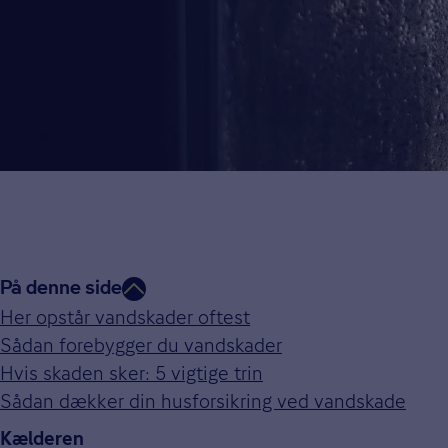
På denne side
Her opstår vandskader oftest
Her opstår vandskader oftest
Sådan forebygger du vandskader
Rør og installationer
Hvis skaden sker: 5 vigtige trin
Slid, utætheder og frostsprængte rør er en af de hyp
Sådan dækker din husforsikring ved vandskade
Kælderen