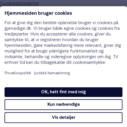
Sundhedsforsikring
Om Gjensidige
Om os
Kundefordele
Job og karriere
Presse
Bæredygtighed
Gouda rejseforsikring
Brugerpanel
70 10 90 09
Bliv ringet op
Instagram
LinkedIn
Facebook
Ret cookieindstillinger
Cookies
Privatlivspolitik