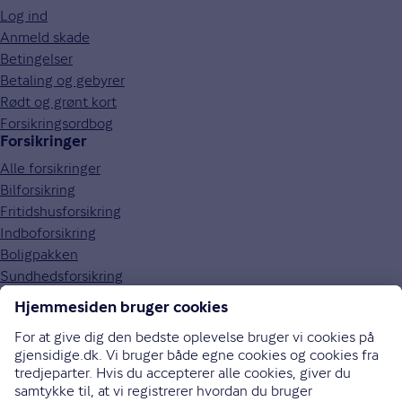
Log ind
Anmeld skade
Betingelser
Betaling og gebyrer
Rødt og grønt kort
Forsikringsordbog
Forsikringer
Alle forsikringer
Bilforsikring
Fritidshusforsikring
Indboforsikring
Boligpakken
Sundhedsforsikring
Om Gjensidige
Om os
Kundefordele
Job og karriere
Presse