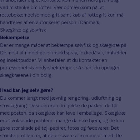
ved mistanke om rotter. Vær opmærksom på, at
rottebekæmpelse med gift samt køb af rottegift kun må
håndteres af en autoriseret person i Danmark.
Skægkræ og sølvfisk
Bekæmpelse
Der er mange måder at bekæmpe sølvfisk og skægkræ på.
De mest almindelige er insektspray, lokkedåser, limfælder
og insektpudder. Vi anbefaler, at du kontakter en
professionel skadedyrsbekæmper, så snart du opdager
skægkræene i din bolig.
Hvad kan jeg selv gøre?
Du kommer langt med jævnlig rengøring, udluftning og
støvsugning. Desuden kan du tjekke de pakker, du får
med posten, da skægkræ kan leve i emballage. Skægkræ
er et voksende problem i mange danske hjem, og de kan
gøre stor skade på tøj, papirer, fotos og fødevarer. Det
største problem er, at de er svære at komme af med. De