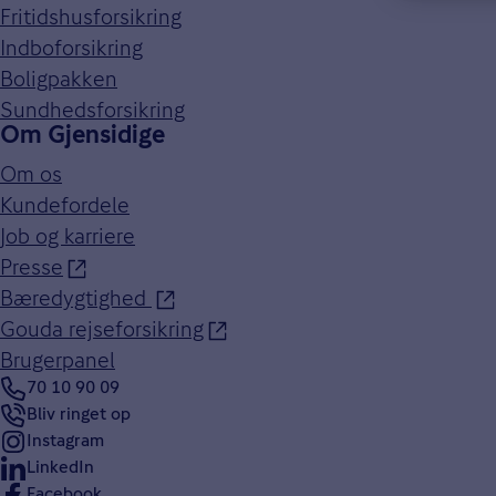
Fritidshusforsikring
Indboforsikring
Boligpakken
Sundhedsforsikring
Om Gjensidige
Om os
Kundefordele
Job og karriere
Presse
Bæredygtighed
Gouda rejseforsikring
Brugerpanel
70 10 90 09
Bliv ringet op
Instagram
LinkedIn
Facebook