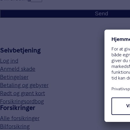
Send
Selvbetjening
Log ind
Anmeld skade
Betingelser
Betaling og gebyrer
Rødt og grønt kort
Forsikringsordbog
Forsikringer
Alle forsikringer
Bilforsikring