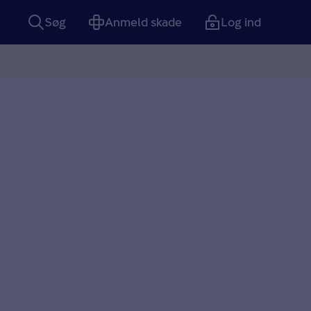
Søg
Anmeld skade
Log ind