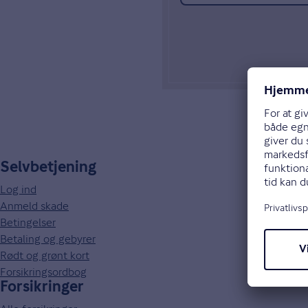
Selvbetjening
Log ind
Anmeld skade
Betingelser
Betaling og gebyrer
Rødt og grønt kort
Forsikringsordbog
Forsikringer