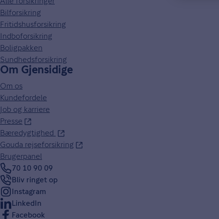
Alle forsikringer
Bilforsikring
Fritidshusforsikring
Indboforsikring
Boligpakken
Sundhedsforsikring
Om Gjensidige
Om os
Kundefordele
Job og karriere
Presse
Bæredygtighed
Gouda rejseforsikring
Brugerpanel
70 10 90 09
Bliv ringet op
Instagram
LinkedIn
Facebook