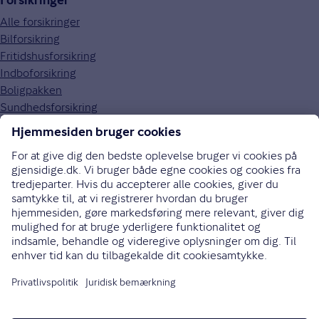
Forsikringer
Alle forsikringer
Bilforsikring
Fritidshusforsikring
Indboforsikring
Boligpakken
Sundhedsforsikring
Om Gjensidige
Om os
Kundefordele
Job og karriere
Presse
Bæredygtighed
Gouda rejseforsikring
Brugerpanel
70 10 90 09
Bliv ringet op
Instagram
LinkedIn