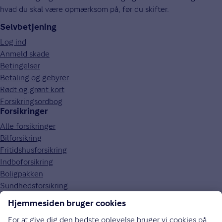
hvad du skal være opmærksom på, før du skifter.
Selvbetjening
Log ind
Anmeld skade
Betingelser
Betaling og gebyrer
Rødt og grønt kort
Forsikringsordbog
Forsikringer
Alle forsikringer
Bilforsikring
Fritidshusforsikring
Indboforsikring
Boligpakken
Sundhedsforsikring
Om Gjensidige
Om os