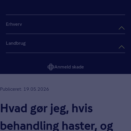
Erhverv
Landbrug
Anmeld skade
Publiceret: 19.05.2026
Hvad gør jeg, hvis
behandling haster, og