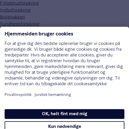
Fritidshusforsikring
Indboforsikring
Boligpakken
Sundhedsforsikring
Om Gjensidige
Om os
Kundefordele
Job og karriere
Presse
Bæredygtighed
Gouda rejseforsikring
Brugerpanel
70 10 90 09
Bliv ringet op
Instagram
LinkedIn
Facebook