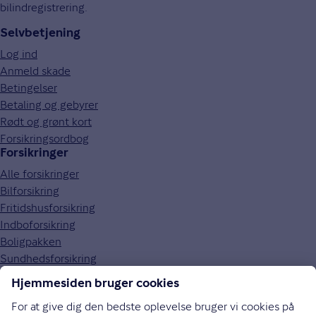
bilindregistrering.
Selvbetjening
Log ind
Anmeld skade
Betingelser
Betaling og gebyrer
Rødt og grønt kort
Forsikringsordbog
Forsikringer
Alle forsikringer
Bilforsikring
Fritidshusforsikring
Indboforsikring
Boligpakken
Sundhedsforsikring
Om Gjensidige
Om os
Kundefordele