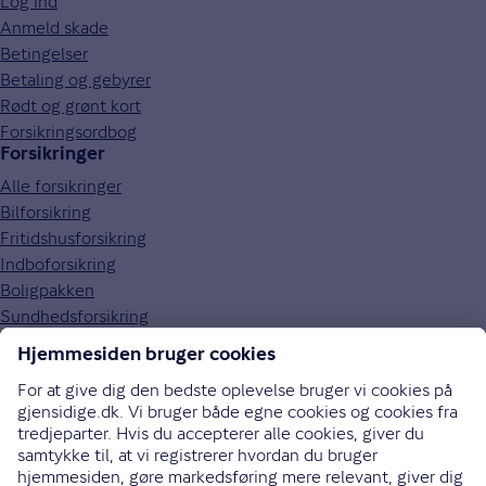
Log ind
Anmeld skade
Betingelser
Betaling og gebyrer
Rødt og grønt kort
Forsikringsordbog
Forsikringer
Alle forsikringer
Bilforsikring
Fritidshusforsikring
Indboforsikring
Boligpakken
Sundhedsforsikring
Om Gjensidige
Om os
Kundefordele
Job og karriere
Presse
Bæredygtighed