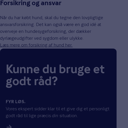
Forsikring og ansvar
Når du har købt hund, skal du tegne den lovpligtige
ansvarsforsikring. Det kan også være en god idé at
overveje en hundesygeforsikring, der dækker
dyrlægeudgifter ved sygdom eller ulykke.
Læs mere om forsikring af hund her.
Kunne du bruge et
godt råd?
FYR LØS.
Vores ekspert sidder klar til et give dig et personligt
godt råd til lige præcis
din
situation.