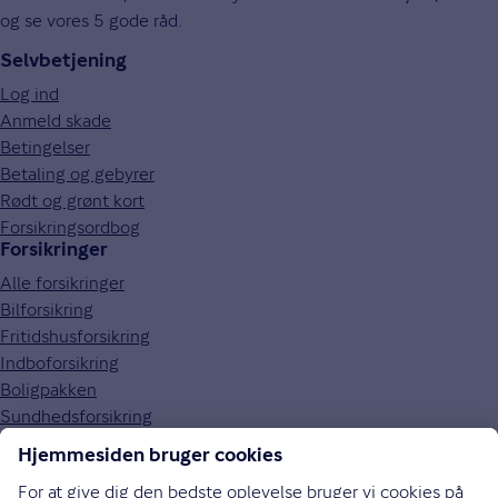
og se vores 5 gode råd.
Selvbetjening
Log ind
Anmeld skade
Betingelser
Betaling og gebyrer
Rødt og grønt kort
Forsikringsordbog
Forsikringer
Alle forsikringer
Bilforsikring
Fritidshusforsikring
Indboforsikring
Boligpakken
Sundhedsforsikring
Om Gjensidige
Om os