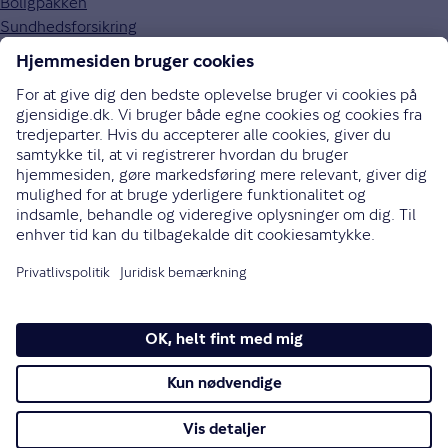
Boligpakken
Sundhedsforsikring
Om Gjensidige
Om os
Kundefordele
Job og karriere
Presse
Bæredygtighed
Gouda rejseforsikring
Brugerpanel
70 10 90 09
Bliv ringet op
Instagram
LinkedIn
Facebook
Ret cookieindstillinger
Cookies
Privatlivspolitik