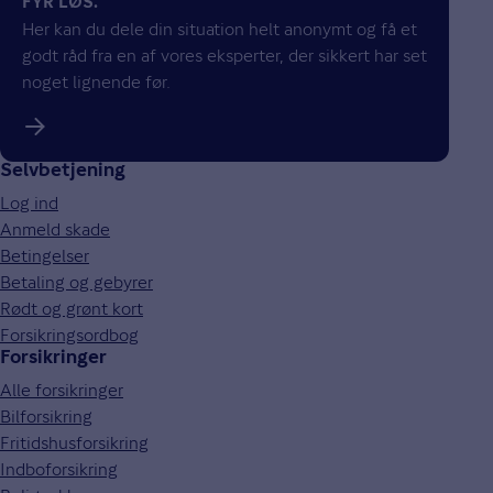
FYR LØS.
Her kan du dele din situation helt anonymt og få et
godt råd fra en af vores eksperter, der sikkert har set
noget lignende før.
Selvbetjening
Log ind
Anmeld skade
Betingelser
Betaling og gebyrer
Rødt og grønt kort
Forsikringsordbog
Forsikringer
Alle forsikringer
Bilforsikring
Fritidshusforsikring
Indboforsikring