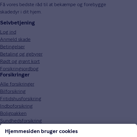
Få vores bedste råd til at bekæmpe og forebygge
skadedyr i dit hjem.
Selvbetjening
Log ind
Anmeld skade
Betingelser
Betaling og gebyrer
Rødt og grønt kort
Forsikringsordbog
Forsikringer
Alle forsikringer
Bilforsikring
Fritidshusforsikring
Indboforsikring
Boligpakken
Sundhedsforsikring
Om Gjensidige
Om os