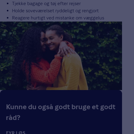
Tjekke bagage og tøj efter rejser
Holde soveværelset ryddeligt og rengjort
Reagere hurtigt ved mistanke om væggelus
Kunne du også godt bruge et godt
råd?
FYR LØS.